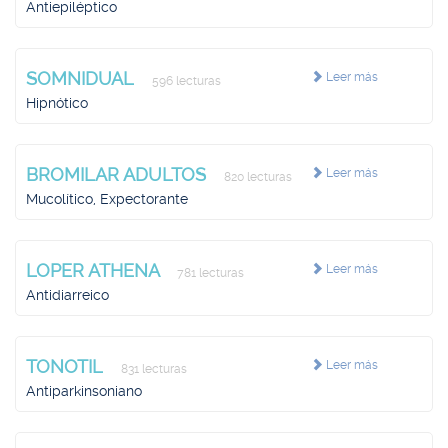
Antiepiléptico
SOMNIDUAL
Leer más
596 lecturas
Hipnótico
BROMILAR ADULTOS
Leer más
820 lecturas
Mucolítico, Expectorante
LOPER ATHENA
Leer más
781 lecturas
Antidiarreico
TONOTIL
Leer más
831 lecturas
Antiparkinsoniano