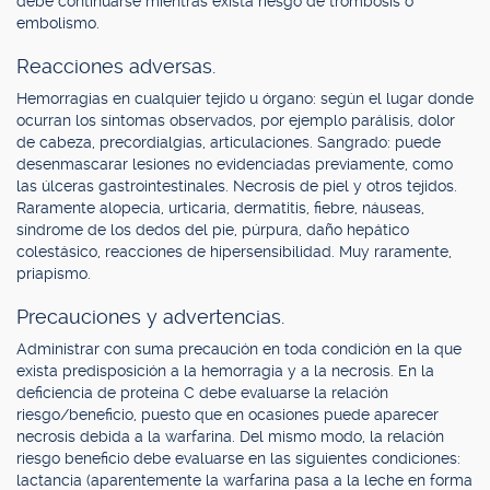
debe continuarse mientras exista riesgo de trombosis o
embolismo.
Reacciones adversas.
Hemorragias en cualquier tejido u órgano: según el lugar donde
ocurran los síntomas observados, por ejemplo parálisis, dolor
de cabeza, precordialgias, articulaciones. Sangrado: puede
desenmascarar lesiones no evidenciadas previamente, como
las úlceras gastrointestinales. Necrosis de piel y otros tejidos.
Raramente alopecia, urticaria, dermatitis, fiebre, náuseas,
síndrome de los dedos del pie, púrpura, daño hepático
colestásico, reacciones de hipersensibilidad. Muy raramente,
priapismo.
Precauciones y advertencias.
Administrar con suma precaución en toda condición en la que
exista predisposición a la hemorragia y a la necrosis. En la
deficiencia de proteína C debe evaluarse la relación
riesgo/beneficio, puesto que en ocasiones puede aparecer
necrosis debida a la warfarina. Del mismo modo, la relación
riesgo beneficio debe evaluarse en las siguientes condiciones:
lactancia (aparentemente la warfarina pasa a la leche en forma