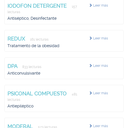
IODOFON DETERGENTE
Leer más
157
lecturas
Antiséptico, Desinfectante
REDUX
Leer más
161 lecturas
Tratamiento de la obesidad
DPA
Leer más
833 lecturas
Anticonvulsivante
PSICONAL COMPUESTO
Leer más
481
lecturas
Antiepiléptico
MODERAL
Leer más
523 lecturas