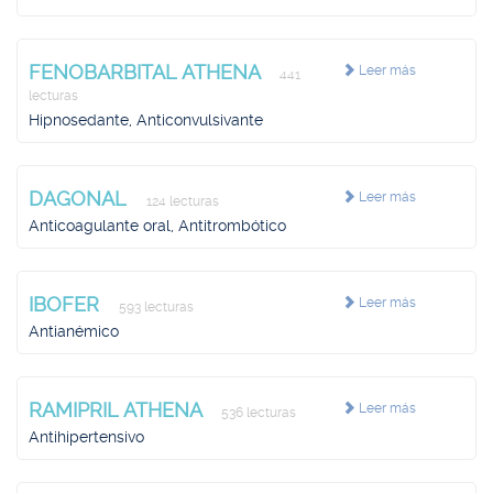
FENOBARBITAL ATHENA
Leer más
441
lecturas
Hipnosedante, Anticonvulsivante
DAGONAL
Leer más
124 lecturas
Anticoagulante oral, Antitrombótico
IBOFER
Leer más
593 lecturas
Antianémico
RAMIPRIL ATHENA
Leer más
536 lecturas
Antihipertensivo