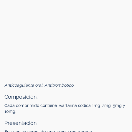
Anticoagulante oral. Antitrombótico.
Composición.
Cada comprimido contiene: warfarina sódica 1mg, 2mg, 5mg y
10mg.
Presentación.
Env. con 20 comp. de 1mg, 2mg, 5mg y 10mg.