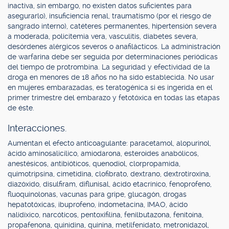
inactiva, sin embargo, no existen datos suficientes para
asegurarlo), insuficiencia renal, traumatismo (por el riesgo de
sangrado interno), catéteres permanentes, hipertensión severa
a moderada, policitemia vera, vasculitis, diabetes severa,
desórdenes alérgicos severos o anafilácticos. La administración
de warfarina debe ser seguida por determinaciones periódicas
del tiempo de protrombina. La seguridad y efectividad de la
droga en menores de 18 años no ha sido establecida. No usar
en mujeres embarazadas, es teratogénica si es ingerida en el
primer trimestre del embarazo y fetotóxica en todas las etapas
de éste.
Interacciones.
Aumentan el efecto anticoagulante: paracetamol, alopurinol,
ácido aminosalicílico, amiodarona, esteroides anabólicos,
anestésicos, antibióticos, quenodiol, clorpropamida,
quimotripsina, cimetidina, clofibrato, dextrano, dextrotiroxina,
diazóxido, disulfiram, diflunisal, ácido etacrínico, fenoprofeno,
fluoquinolonas, vacunas para gripe, glucagón, drogas
hepatotóxicas, ibuprofeno, indometacina, IMAO, ácido
nalidíxico, narcóticos, pentoxifilina, fenilbutazona, fenitoína,
propafenona, quinidina, quinina, metilfenidato, metronidazol,