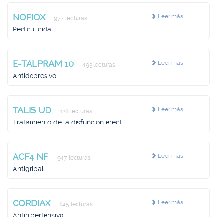
NOPIOX
Leer más
977 lecturas
Pediculicida
E-TALPRAM 10
Leer más
493 lecturas
Antidepresivo
TALIS UD
Leer más
128 lecturas
Tratamiento de la disfunción eréctil
ACF4 NF
Leer más
947 lecturas
Antigripal
CORDIAX
Leer más
845 lecturas
Antihipertensivo