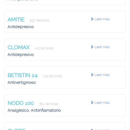
AMITIE
Leer más
937 lecturas
Antidepresivo
CLOMAX
Leer más
421 lecturas
Antidepresivo
BETISTIN 24
Leer más
732 lecturas
Antivertiginoso
NODO 100
Leer más
364 lecturas
Analgésico, Antiinflamatorio