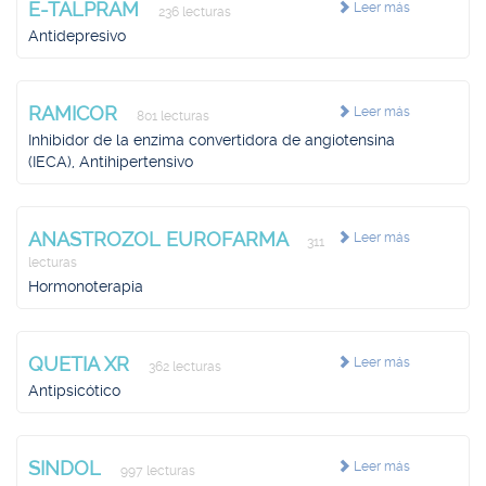
E-TALPRAM
Leer más
236 lecturas
Antidepresivo
RAMICOR
Leer más
801 lecturas
Inhibidor de la enzima convertidora de angiotensina
(IECA), Antihipertensivo
ANASTROZOL EUROFARMA
Leer más
311
lecturas
Hormonoterapia
QUETIA XR
Leer más
362 lecturas
Antipsicótico
SINDOL
Leer más
997 lecturas