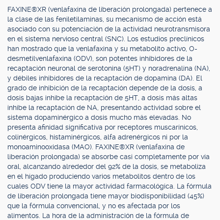
FAXINE®XR (venlafaxina de liberación prolongada) pertenece a
la clase de las feniletilaminas, su mecanismo de acción está
asociado con su potenciación de la actividad neurotransmisora
en el sistema nervioso central (SNC). Los estudios preclínicos
han mostrado que la venlafaxina y su metabolito activo, O-
desmetilvenlafaxina (ODV), son potentes inhibidores de la
recaptación neuronal de serotonina (5HT) y noradrenalina (NA),
y débiles inhibidores de la recaptación de dopamina (DA). El
grado de inhibición de la recaptación depende de la dosis, a
dosis bajas inhibe la recaptación de 5HT, a dosis más altas
inhibe la recaptación de NA, presentando actividad sobre el
sistema dopaminérgico a dosis mucho más elevadas. No
presenta afinidad significativa por receptores muscarínicos,
colinérgicos, histaminérgicos, alfa adrenérgicos ni por la
monoaminooxidasa (MAO). FAXINE®XR (venlafaxina de
liberación prolongada) se absorbe casi completamente por vía
oral, alcanzando alrededor del 92% de la dosis, se metaboliza
en el hígado produciendo varios metabolitos dentro de los
cuales ODV tiene la mayor actividad farmacológica. La fórmula
de liberación prolongada tiene mayor biodisponibilidad (45%)
que la fórmula convencional, y no es afectada por los
alimentos. La hora de la administración de la fórmula de