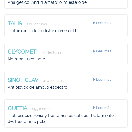
Analgésico, Antiinflamatorio no esteroide
TALIS
Leer más
622 lecturas
Tratamiento de la disfunción eréctil
GLYCOMET
Leer más
933 lecturas
Normoglucemiante
SINOT CLAV
Leer más
404 lecturas
Antibiótico de amplio espectro
QUETIA
Leer más
855 lecturas
Trat, esquizofrenia y trastornos psicóticos, Tratamiento
del trastorno bipolar