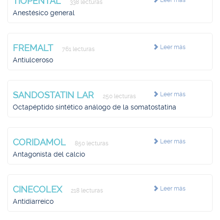
TIOPENTAL
Leer más
338 lecturas
Anestésico general
FREMALT
Leer más
761 lecturas
Antiulceroso
SANDOSTATIN LAR
Leer más
250 lecturas
Octapéptido sintético análogo de la somatostatina
CORIDAMOL
Leer más
850 lecturas
Antagonista del calcio
CINECOLEX
Leer más
218 lecturas
Antidiarreico