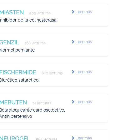
MIASTEN
Leer más
503 lecturas
Inhibidor de la colinesterasa
GENZIL
Leer más
168 lecturas
Normolipemiante
FISCHERMIDE
Leer más
842 lecturas
Diurético salurético
MEBUTEN
Leer más
14 lecturas
Betabloqueante cardioselectivo,
Antihipertensivo
NEUROGEL
Leer más
584 lecturas