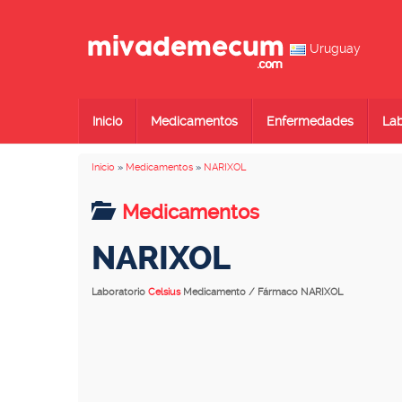
Uruguay
Inicio
Medicamentos
Enfermedades
Lab
Inicio
»
Medicamentos
»
NARIXOL
Medicamentos
NARIXOL
Laboratorio
Celsius
Medicamento / Fármaco NARIXOL