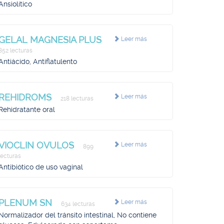
Ansiolítico
GELAL MAGNESIA PLUS
Leer más
852 lecturas
Antiácido, Antiflatulento
REHIDROMS
Leer más
218 lecturas
Rehidratante oral
VIOCLIN OVULOS
Leer más
899
lecturas
Antibiótico de uso vaginal
PLENUM SN
Leer más
634 lecturas
Normalizador del tránsito intestinal, No contiene