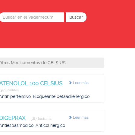
Otros Medicamentos de CELSIUS
ATENOLOL 100 CELSIUS
Leer más
197 lecturas
Antihipertensivo, Bloqueante betaadrenérgico
DIGEPRAX
Leer más
567 lecturas
Antiespasmódico, Anticolinérgico