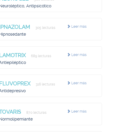
Neuroléptico, Antipsicótico
IPNAZOLAM
Leer más
305 lecturas
Hipnosedante
LAMOTRIX
Leer más
689 lecturas
Antiepiléptico
FLUVOPREX
Leer más
316 lecturas
Antidepresivo
TOVARIS
Leer más
870 lecturas
Normolipemiante