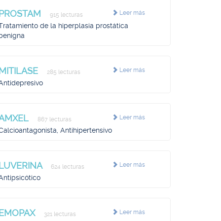
PROSTAM
Leer más
915 lecturas
Tratamiento de la hiperplasia prostática
benigna
MITILASE
Leer más
285 lecturas
Antidepresivo
AMXEL
Leer más
867 lecturas
Calcioantagonista, Antihipertensivo
LUVERINA
Leer más
624 lecturas
Antipsicótico
EMOPAX
Leer más
321 lecturas