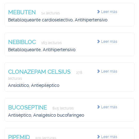
MEBUTEN
Leer más
14 lecturas
Betabloqueante cardioselectivo, Antihipertensivo
NEBIBLOC
Leer más
163 lecturas
Betabloqueante, Antihipertensivo
CLONAZEPAM CELSIUS
Leer más
278
lecturas
Ansiolítico, Antiepiléptico
BUCOSEPTINE
Leer más
845 lecturas
Antiséptico, Analgésico bucofaríngeo
PIPEMID
Leer más
915 lecturas