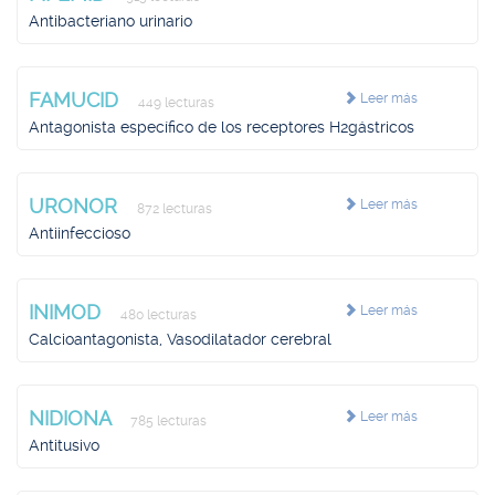
Antibacteriano urinario
FAMUCID
Leer más
449 lecturas
Antagonista específico de los receptores H2gástricos
URONOR
Leer más
872 lecturas
Antiinfeccioso
INIMOD
Leer más
480 lecturas
Calcioantagonista, Vasodilatador cerebral
NIDIONA
Leer más
785 lecturas
Antitusivo