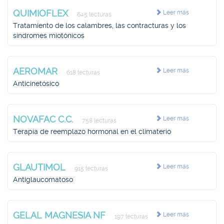
QUIMIOFLEX
Leer más
645 lecturas
Tratamiento de los calambres, las contracturas y los
síndromes miotónicos
AEROMAR
Leer más
618 lecturas
Anticinetósico
NOVAFAC C.C.
Leer más
758 lecturas
Terapia de reemplazo hormonal en el climaterio
GLAUTIMOL
Leer más
915 lecturas
Antiglaucomatoso
GELAL MAGNESIA NF
Leer más
197 lecturas