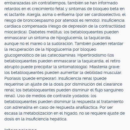
embarazadas sin contratiempos, también se han informado
retardos en el crecimiento fetal y síntomas de bloqueo beta en
el lactante. Alergia, asma o enfisema (por ser cardioselectivo, el
riesgo de broncoespasmo por atenolol es remoto). Insuficiencia
cardíaca compensada (riesgo de depresión de la contractilidad
miocárdica). Diabetes mellitus: los betabloqueantes pueden
enmascarar un síntoma de hipoglucemia, la taquicardia,
aunque no el mareo o la sudoración. También pueden retardar
la recuperación de la hipoglucemia por bloqueo
glucogenolítico de las catecolaminas. Hipertiroidismo (los
betabloqueantes pueden enmascarar la taquicardia, el retiro
abrupto puede precipitar la sintomatología). Miastenia grave:
los betabloqueantes pueden aumentar la debilidad muscular.
Psoriasis (puede empeorar). Insuficiencia renal (puede
requerirse un ajuste de la dosis por disminución del clearance
renal; los betabloqueantes pueden disminuir el flujo sanguíneo
renal). Uso de medios de contraste yodados: los
betabloqueantes pueden disminuir la respuesta al tratamiento
con adrenalina en caso de respuesta anafiláctica. Por ser
escasa la metabolización en el hígado, no se requiere ajuste de
dosis en la insuficiencia hepática.