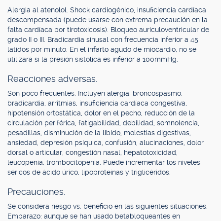
Alergia al atenolol. Shock cardiogénico, insuficiencia cardíaca
descompensada (puede usarse con extrema precaución en la
falta cardíaca por tirotoxicosis). Bloqueo auriculoventricular de
grado II o III. Bradicardia sinusal con frecuencia inferior a 45
latidos por minuto. En el infarto agudo de miocardio, no se
utilizará si la presión sistólica es inferior a 100mmHg.
Reacciones adversas.
Son poco frecuentes. Incluyen alergia, broncospasmo,
bradicardia, arritmias, insuficiencia cardíaca congestiva,
hipotensión ortostática, dolor en el pecho, reducción de la
circulación periférica, fatigabilidad, debilidad, somnolencia,
pesadillas, disminución de la libido, molestias digestivas,
ansiedad, depresión psíquica, confusión, alucinaciones, dolor
dorsal o articular, congestión nasal, hepatotoxicidad,
leucopenia, trombocitopenia. Puede incrementar los niveles
séricos de ácido úrico, lipoproteínas y triglicéridos.
Precauciones.
Se considera riesgo vs. beneficio en las siguientes situaciones.
Embarazo: aunque se han usado betabloqueantes en