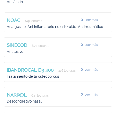
Antiácido
NOAC
Leer más
149 lecturas
Analgésico, Antiinflamatorio no esteroide, Antirreumático
SINECOD
Leer más
871 lecturas
Antitusivo
IBANDROCAL D3 400
Leer más
416 lecturas
Tratamiento de la osteoporosis
NARIXOL
Leer más
633 lecturas
Descongestivo nasal