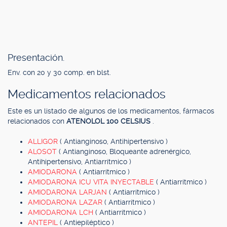
Presentación.
Env. con 20 y 30 comp. en blst.
Medicamentos relacionados
Este es un listado de algunos de los medicamentos, fármacos
relacionados con
ATENOLOL 100 CELSIUS
.
ALLIGOR
( Antianginoso, Antihipertensivo )
ALOSOT
( Antianginoso, Bloqueante adrenérgico,
Antihipertensivo, Antiarrítmico )
AMIODARONA
( Antiarrítmico )
AMIODARONA ICU VITA INYECTABLE
( Antiarrítmico )
AMIODARONA LARJAN
( Antiarrítmico )
AMIODARONA LAZAR
( Antiarrítmico )
AMIODARONA LCH
( Antiarrítmico )
ANTEPIL
( Antiepiléptico )