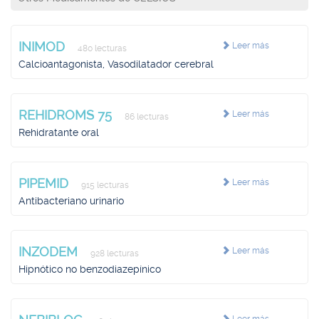
INIMOD
Leer más
480 lecturas
Calcioantagonista, Vasodilatador cerebral
REHIDROMS 75
Leer más
86 lecturas
Rehidratante oral
PIPEMID
Leer más
915 lecturas
Antibacteriano urinario
INZODEM
Leer más
928 lecturas
Hipnótico no benzodiazepínico