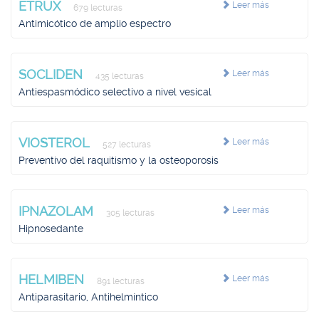
ETRUX
Leer más
679 lecturas
Antimicótico de amplio espectro
SOCLIDEN
Leer más
435 lecturas
Antiespasmódico selectivo a nivel vesical
VIOSTEROL
Leer más
527 lecturas
Preventivo del raquitismo y la osteoporosis
IPNAZOLAM
Leer más
305 lecturas
Hipnosedante
HELMIBEN
Leer más
891 lecturas
Antiparasitario, Antihelmíntico