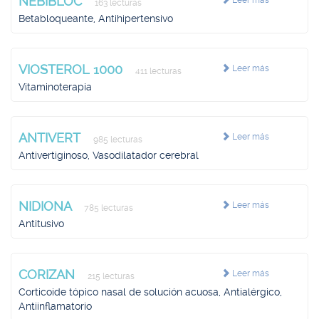
NEBIBLOC
Leer más
163 lecturas
Betabloqueante, Antihipertensivo
VIOSTEROL 1000
Leer más
411 lecturas
Vitaminoterapia
ANTIVERT
Leer más
985 lecturas
Antivertiginoso, Vasodilatador cerebral
NIDIONA
Leer más
785 lecturas
Antitusivo
CORIZAN
Leer más
215 lecturas
Corticoide tópico nasal de solución acuosa, Antialérgico,
Antiinflamatorio