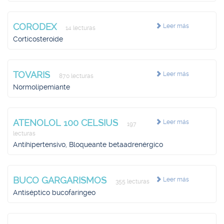
CORODEX
Leer más
14 lecturas
Corticosteroide
TOVARIS
Leer más
870 lecturas
Normolipemiante
ATENOLOL 100 CELSIUS
Leer más
197
lecturas
Antihipertensivo, Bloqueante betaadrenérgico
BUCO GARGARISMOS
Leer más
355 lecturas
Antiséptico bucofaríngeo